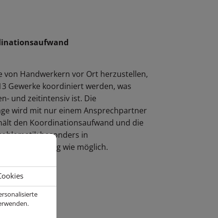
dinationsaufwand
 von Handwerkern vor Ort herzustellen,
13 Gewerke koordiniert werden, was
- und zeitintensiv ist. Die
age wird mit nur einem Ansprechpartner
s hält den Koordinationsaufwand und die
problematik besonders in
fällen so gering wie möglich.
Cookies
rsonalisierte
ellung
verwenden.