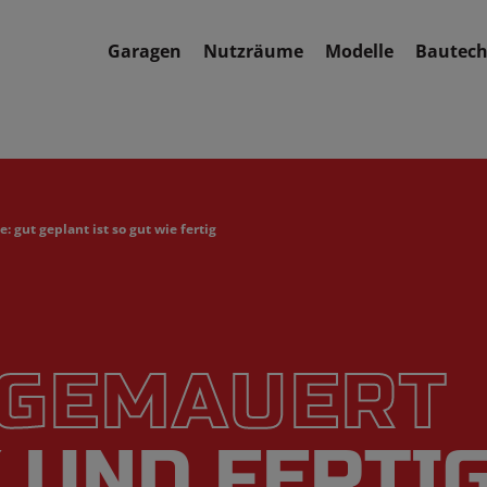
Garagen
Nutzräume
Modelle
Bautech
 gut geplant ist so gut wie fertig
 GEMAUERT
 UND FERTI