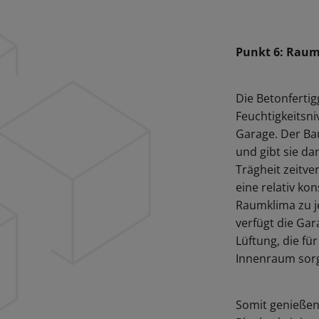
Punkt 6: Rau
Die Betonfertig
Feuchtigkeitsni
Garage. Der Ba
und gibt sie d
Trägheit zeitve
eine relativ k
Raumklima zu j
verfügt die Ga
Lüftung, die f
Innenraum sorg
Somit genießen