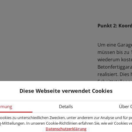
Punkt 2: Koor
Um eine Garage
müssen bis zu 
wiederum kosten
Betonfertiggar
realisiert. Die
Schnittstellen
Gewährleistungs
Diese Webseite verwendet Cookies
mmung
Details
Über 
ookies zu unterschiedlichen Zwecken, unter anderem zur Analyse und für pe
Punkt 3: Aufst
-Mitteilungen. In unseren Cookie-Richtlinien erfahren Sie, wie wir Cookies 
Datenschutzerklärung