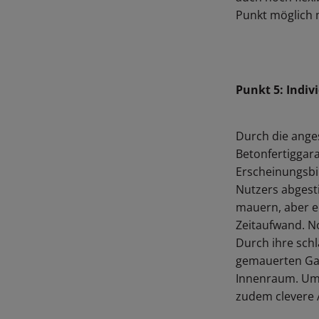
google.com
Registriert eine eindeutige ID, die verwendet wird, um
statistische Daten dazu, wie der Besucher die Website
Punkt möglich 
nutzt, zu generieren.
google.com
Wird von Google AdSense verwendet, um die
Werbungseffizienz auf Websites zu messen.
google.com
Registriert eine eindeutige ID, die verwendet wird, um zu
verfolgen, wie der Besucher die Website nutzt. Diese Daten
Punkt 5: Indiv
werden für Werbezwecke verwendet.
doubleclick.net
Wird verwendet, um zu überprüfen, ob der Browser des
Benutzers Cookies unterstützt.
Durch die anges
Betonfertiggara
Erscheinungsbil
Nutzers abgest
mauern, aber e
Zeitaufwand. No
Durch ihre schl
gemauerten Ga
Innenraum. Um 
zudem clevere 