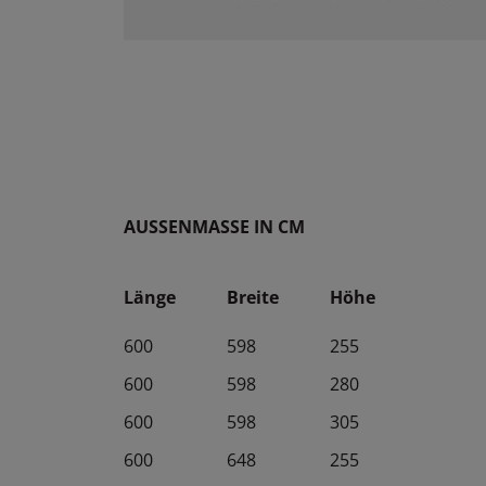
_gid
_gcl_au
__gads
test_cookie
AUSSENMASSE IN CM
Länge
Breite
Höhe
600
598
255
600
598
280
600
598
305
600
648
255