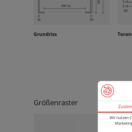
Grundriss
Toran
Größenraster
Zusti
Wir nutzen C
Marketing