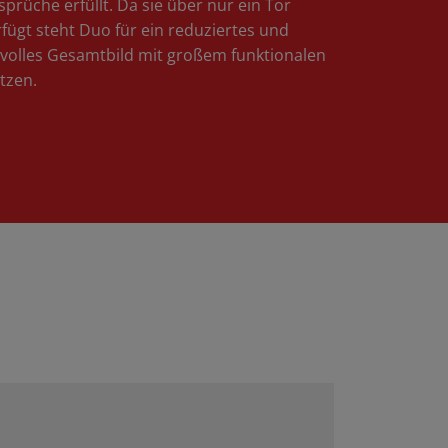
sprüche erfüllt. Da sie über nur ein Tor
rfügt steht Duo für ein reduziertes und
ilvolles Gesamtbild mit großem funktionalen
tzen.