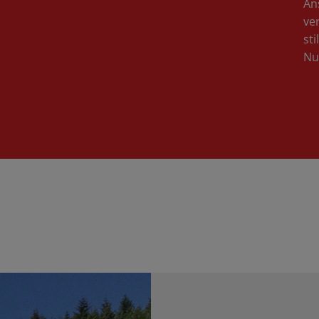
An
ve
st
Nu