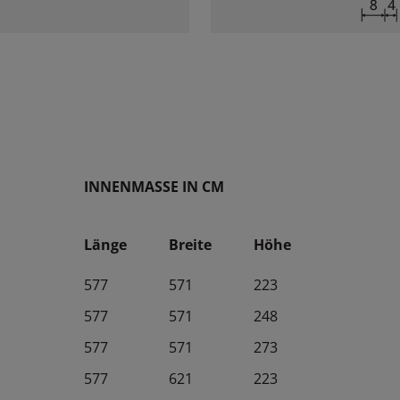
google.com
Registriert eine eindeutige ID, die verwendet wird, um
statistische Daten dazu, wie der Besucher die Website
nutzt, zu generieren.
google.com
Wird von Google AdSense verwendet, um die
Werbungseffizienz auf Websites zu messen.
google.com
Registriert eine eindeutige ID, die verwendet wird, um zu
verfolgen, wie der Besucher die Website nutzt. Diese Daten
werden für Werbezwecke verwendet.
doubleclick.net
Wird verwendet, um zu überprüfen, ob der Browser des
Benutzers Cookies unterstützt.
INNENMASSE IN CM
Länge
Breite
Höhe
577
571
223
577
571
248
577
571
273
577
621
223