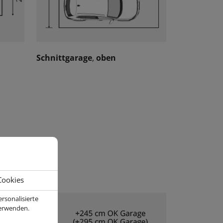
Schnittgarage
,
oben
Cookies
rsonalisierte
verwenden.