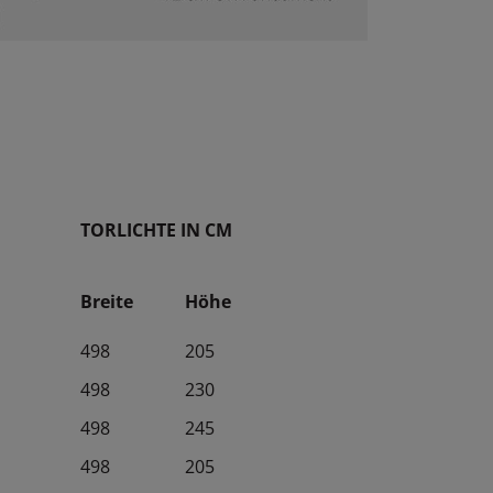
1 Tag
3 Monate
2 Jahre
Session
TORLICHTE IN CM
Breite
Höhe
498
205
498
230
498
245
498
205